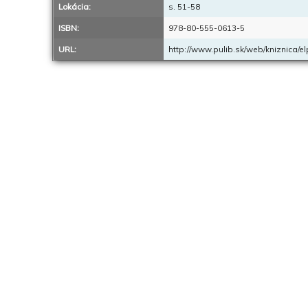
Lokácia:
s. 51-58
ISBN:
978-80-555-0613-5
URL:
http://www.pulib.sk/web/kniznica