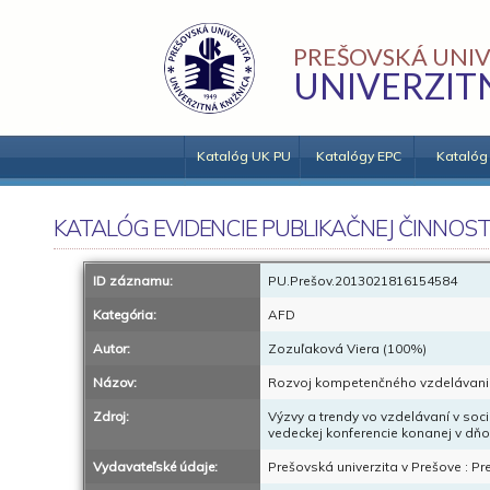
PREŠOVSKÁ UNIV
UNIVERZIT
Katalóg UK PU
Katalógy EPC
Katalóg
KATALÓG EVIDENCIE PUBLIKAČNEJ ČINNOST
ID záznamu:
PU.Prešov.2013021816154584
Kategória:
AFD
Autor:
Zozuľaková Viera (100%)
Názov:
Rozvoj kompetenčného vzdelávania 
Zdroj:
Výzvy a trendy vo vzdelávaní v soci
vedeckej konferencie konanej v dňo
Vydavateľské údaje:
Prešovská univerzita v Prešove : Pr