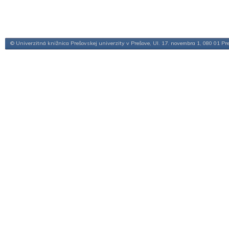
© Univerzitná knižnica Prešovskej univerzity v Prešove, Ul. 17. novembra 1, 080 01 Pr