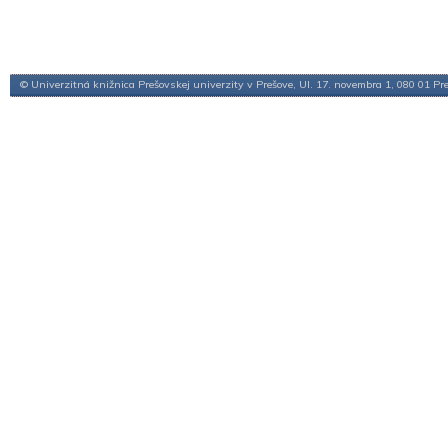
© Univerzitná knižnica Prešovskej univerzity v Prešove, Ul. 17. novembra 1, 080 01 Pr