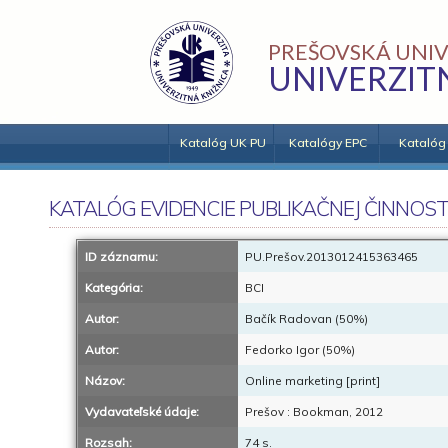
PREŠOVSKÁ UNIV
UNIVERZIT
Katalóg UK PU
Katalógy EPC
Katalóg
KATALÓG EVIDENCIE PUBLIKAČNEJ ČINNOST
ID záznamu:
PU.Prešov.2013012415363465
Kategória:
BCI
Autor:
Bačík Radovan (50%)
Autor:
Fedorko Igor (50%)
Názov:
Online marketing [print]
Vydavateľské údaje:
Prešov : Bookman, 2012
Rozsah:
74 s.