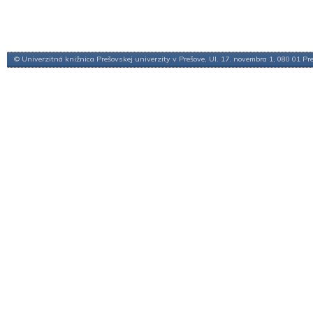
© Univerzitná knižnica Prešovskej univerzity v Prešove, Ul. 17. novembra 1, 080 01 Pr