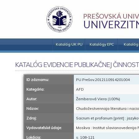
PREŠOVSKÁ UNIV
UNIVERZIT
Katalóg UK PU
Katalógy EPC
Katalóg
KATALÓG EVIDENCIE PUBLIKAČNEJ ČINNOST
ID záznamu:
PU.Prešov.2012110914201004
Kategória:
AFD
Autor:
Žemberová Viera (100%)
Názov:
Chudožestvennaja literatura i nacio
Zdroj:
Sacrum et profanum [print] : jazykovy
Vydavateľské údaje:
Moskva : Institut slavianovedenija
Lokácia:
s. 108-121