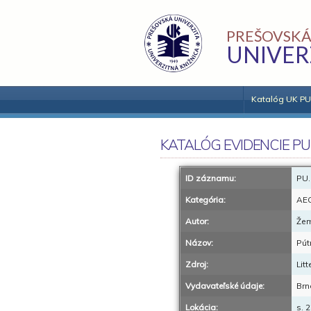
PREŠOVSKÁ
UNIVER
Katalóg UK PU
KATALÓG EVIDENCIE PU
ID záznamu:
PU.
Kategória:
AE
Autor:
Žem
Názov:
Pút
Zdroj:
Lit
Vydavateľské údaje:
Brn
Lokácia:
s. 