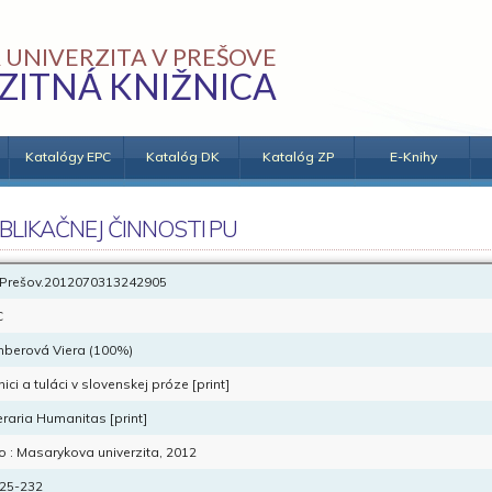
 UNIVERZITA V PREŠOVE
ZITNÁ KNIŽNICA
Katalógy EPC
Katalóg DK
Katalóg ZP
E-Knihy
BLIKAČNEJ ČINNOSTI PU
Prešov.2012070313242905
C
berová Viera (100%)
nici a tuláci v slovenskej próze [print]
teraria Humanitas [print]
o : Masarykova univerzita, 2012
225-232