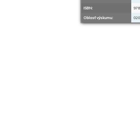
ISBN:
978
Oblasť výskumu:
020