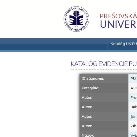
PREŠOVSKÁ
UNIVER
Katalóg UK PU
KATALÓG EVIDENCIE PU
ID záznamu:
PU.
Kategória:
AC
Autor:
Fra
Autor:
Bir
Autor:
Jan
Autor:
Zib
Názov:
Vyb