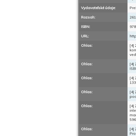
Vydavateľské údaje:
Pre
Rozsah:
261
ISBN:
978
URL:
htt
Ohlas:
[4]
kom
ved
Ohlas:
[4]
ISB
Ohlas:
[4]
133
Ohlas:
[4]
pod
Ohlas:
[4]
int
man
596
Ohlas:
[4]
Pro