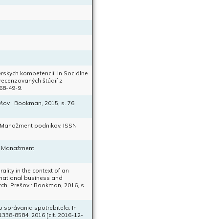
skych kompetencií. In Sociálne
recenzovaných štúdií z
68-49-9.
šov : Bookman, 2015, s. 76.
In Manažment podnikov, ISSN
In Manažment
ality in the context of an
rnational business and
ch. Prešov : Bookman, 2016, s.
 správania spotrebiteľa. In
338-8584. 2016 [cit. 2016-12-