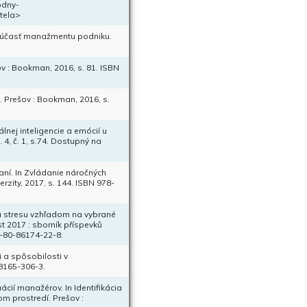
odny-
tela>
o súčasť manažmentu podniku.
 : Bookman, 2016, s. 81. ISBN
Prešov : Bookman, 2016, s.
lnej inteligencie a emócií u
 4, č. 1, s.74. Dostupný na
ní. In Zvládanie náročných
rzity, 2017, s. 144. ISBN 978-
a stresu vzhľadom na vybrané
t 2017 : sborník příspevků
8-80-86174-22-8.
 a spôsobilosti v
8165-306-3.
cií manažérov. In Identifikácia
m prostredí. Prešov :