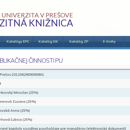
 UNIVERZITA V PREŠOVE
ZITNÁ KNIŽNICA
Katalógy EPC
Katalóg DK
Katalóg ZP
E-Knihy
BLIKAČNEJ ČINNOSTI PU
Prešov.2012062809090801
B
nkovský Miroslav (25%)
knerová Zuzana (25%)
ovská Anna (25%)
rínová Ľubica (25%)
rané kapitoly sociálnej psychológie pre manažérov [elektronický dokument]