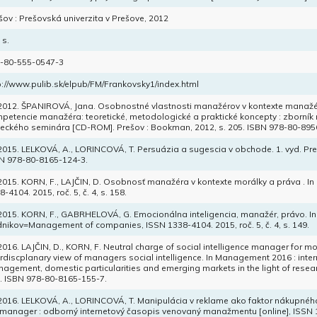
šov : Prešovská univerzita v Prešove, 2012
 s.
-80-555-0547-3
p://www.pulib.sk/elpub/FM/Frankovsky1/index.html
 2012. ŠPANIROVÁ, Jana. Osobnostné vlastnosti manažérov v kontexte manažér
petencie manažéra: teoretické, metodologické a praktické koncepty : zborník 
eckého seminára [CD-ROM]. Prešov : Bookman, 2012, s. 205. ISBN 978-80-895
 2015. LELKOVÁ, A., LORINCOVÁ, T. Persuázia a sugescia v obchode. 1. vyd. Pre
N 978-80-8165-124-3.
 2015. KORN, F., LAJČIN, D. Osobnosť manažéra v kontexte morálky a práva . 
8-4104. 2015, roč. 5, č. 4, s. 158.
 2015. KORN, F., GABRHELOVÁ, G. Emocionálna inteligencia, manažér, právo. 
nikov=Management of companies, ISSN 1338-4104. 2015, roč. 5, č. 4, s. 149.
 2016. LAJČIN, D., KORN, F. Neutral charge of social intelligence manager for mor
erdiscplanary view of managers social intelligence. In Management 2016 : inte
agement, domestic particularities and emerging markets in the light of resear
. ISBN 978-80-8165-155-7.
 2016. LELKOVÁ, A., LORINCOVÁ, T. Manipulácia v reklame ako faktor nákupného
manager : odborný internetový časopis venovaný manažmentu [online], ISSN 1