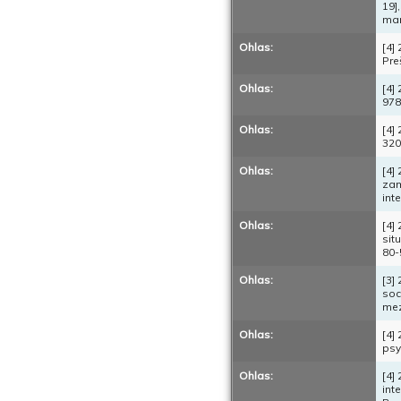
19]
man
Ohlas:
[4]
Pre
Ohlas:
[4]
978
Ohlas:
[4]
320
Ohlas:
[4]
zam
int
Ohlas:
[4]
sit
80-
Ohlas:
[3]
soc
mez
Ohlas:
[4]
psy
Ohlas:
[4]
int