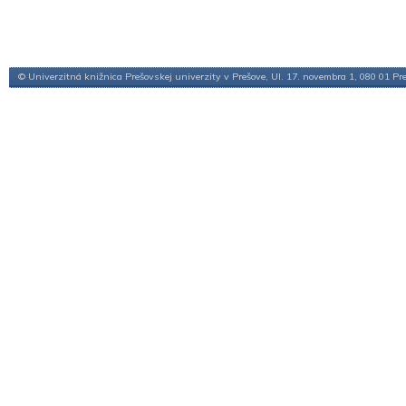
© Univerzitná knižnica Prešovskej univerzity v Prešove, Ul. 17. novembra 1, 080 01 Pr