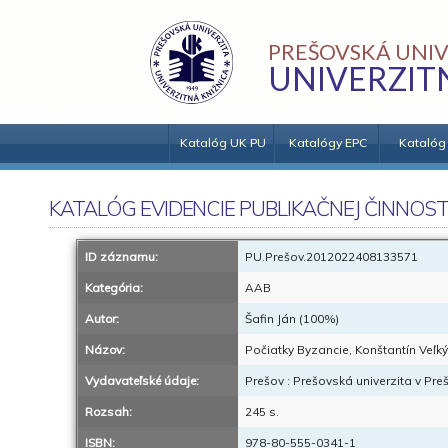
PREŠOVSKÁ UNIV
UNIVERZIT
Katalóg UK PU
Katalógy EPC
Katalóg
KATALÓG EVIDENCIE PUBLIKAČNEJ ČINNOST
ID záznamu:
PU.Prešov.2012022408133571
Kategória:
AAB
Autor:
Šafin Ján (100%)
Názov:
Počiatky Byzancie, Konštantín Veľký
Vydavateľské údaje:
Prešov : Prešovská univerzita v Pr
Rozsah:
245 s.
ISBN:
978-80-555-0341-1