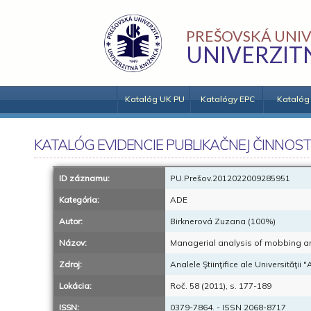
PREŠOVSKÁ UNIV
UNIVERZIT
Katalóg UK PU
Katalógy EPC
Katalóg
KATALÓG EVIDENCIE PUBLIKAČNEJ ČINNOST
ID záznamu:
PU.Prešov.2012022009285951
Kategória:
ADE
Autor:
Birknerová Zuzana (100%)
Názov:
Managerial analysis of mobbing and
Zdroj:
Analele Ştiinţifice ale Universităţii
Lokácia:
Roč. 58 (2011), s. 177-189
ISSN:
0379-7864. - ISSN 2068-8717