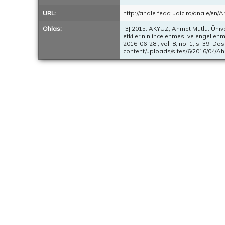
URL:
http://anale.feaa.uaic.ro/anale/en
Ohlas:
[3] 2015. AKYÜZ, Ahmet Mutlu. Üniv
etkilerinin incelenmesi ve engellenme
2016-06-28], vol. 8, no. 1, s. 39. D
content/uploads/sites/6/2016/04