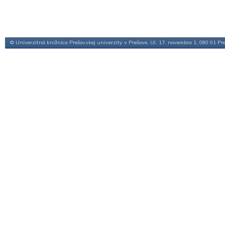
© Univerzitná knižnica Prešovskej univerzity v Prešove, Ul. 17. novembra 1, 080 01 Pr