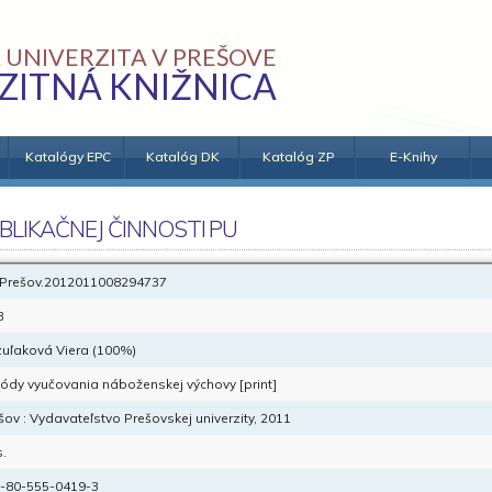
 UNIVERZITA V PREŠOVE
ZITNÁ KNIŽNICA
Katalógy EPC
Katalóg DK
Katalóg ZP
E-Knihy
BLIKAČNEJ ČINNOSTI PU
Prešov.2012011008294737
B
uľaková Viera (100%)
ódy vyučovania náboženskej výchovy [print]
šov : Vydavateľstvo Prešovskej univerzity, 2011
s.
-80-555-0419-3