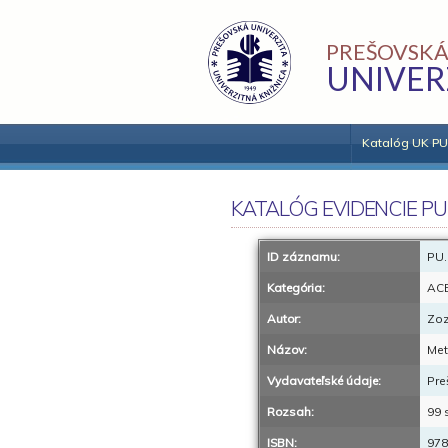
PREŠOVSKÁ
UNIVER
Katalóg UK PU
KATALÓG EVIDENCIE PU
ID záznamu:
PU.
Kategória:
AC
Autor:
Zoz
Názov:
Met
Vydavateľské údaje:
Pre
Rozsah:
99 
ISBN:
978