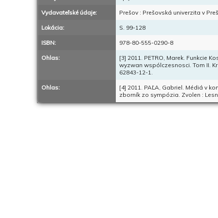
Vydavateľské údaje:
Prešov : Prešovská univerzita v Pre
Lokácia:
S. 99-128
ISBN:
978-80-555-0290-8
Ohlas:
[3] 2011. PETRO, Marek. Funkcie 
wyzwan wspólczesnosci. Tom II. Kro
62843-12-1.
Ohlas:
[4] 2011. PAĽA, Gabriel. Médiá v k
zborník zo sympózia. Zvolen : Lesn