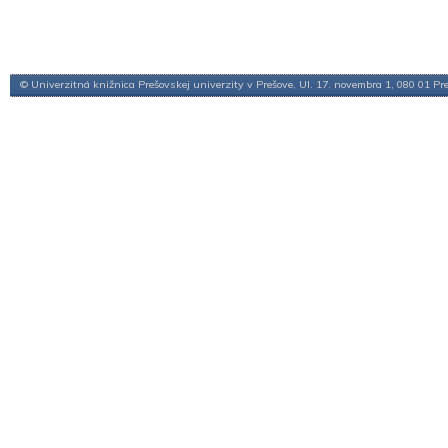
© Univerzitná knižnica Prešovskej univerzity v Prešove, Ul. 17. novembra 1, 080 01 Pr