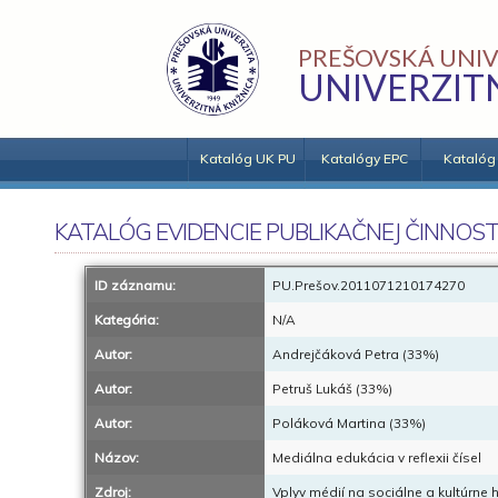
PREŠOVSKÁ UNIV
UNIVERZIT
Katalóg UK PU
Katalógy EPC
Katalóg
KATALÓG EVIDENCIE PUBLIKAČNEJ ČINNOST
ID záznamu:
PU.Prešov.2011071210174270
Kategória:
N/A
Autor:
Andrejčáková Petra (33%)
Autor:
Petruš Lukáš (33%)
Autor:
Poláková Martina (33%)
Názov:
Mediálna edukácia v reflexii čísel
Zdroj:
Vplyv médií na sociálne a kultúrne 