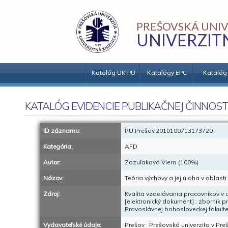
PREŠOVSKÁ UNIV
UNIVERZIT
Katalóg UK PU
Katalógy EPC
Katalóg
KATALÓG EVIDENCIE PUBLIKAČNEJ ČINNOST
ID záznamu:
PU.Prešov.2010100713173720
Kategória:
AFD
Autor:
Zozuľaková Viera (100%)
Názov:
Teória výchovy a jej úloha v oblast
Zdroj:
Kvalita vzdelávania pracovníkov v o
[elektronický dokument] : zborník 
Pravoslávnej bohosloveckej fakulte
Vydavateľské údaje:
Prešov : Prešovská univerzita v Pre