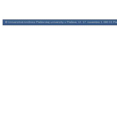
© Univerzitná knižnica Prešovskej univerzity v Prešove, Ul. 17. novembra 1, 080 01 Pr