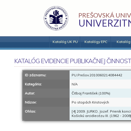
PREŠOVSKÁ UNIV
UNIVERZIT
Katalóg UK PU
Katalógy EPC
Katalóg
KATALÓG EVIDENCIE PUBLIKAČNEJ ČINNOST
ID záznamu:
PU.Prešov.2010060214084442
Kategória:
N/A
Autor:
Čitbaj František (100%)
Názov:
Po stopách Kristových
Ohlas:
[4] 2009. JURKO, Jozef. Prienik ko
Košickú arcidiecézu III. (1962 - 2008