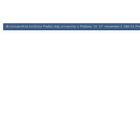
© Univerzitná knižnica Prešovskej univerzity v Prešove, Ul. 17. novembra 1, 080 01 Pr