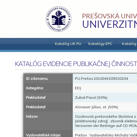
PREŠOVSKÁ UNIV
UNIVERZIT
Katalóg UK PU
Katalógy EPC
Katalóg
KATALÓG EVIDENCIE PUBLIKAČNEJ ČINNOST
ID záznamu:
PU.Prešov.2010041509320204
Kategória:
EDJ
Prekladateľ
Zubal Pavol (50%)
Prekladateľ
Alcnauer Július, st. (50%)
Názov:
Osobnosti prešovského školstva z r
[elektronický zdroj] : zborník ele
Versionen der Beiträge auf CD-RO
Vydavateľské údaje:
Prešov : Vydavateľsko Michala Vaš