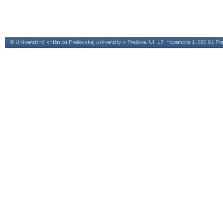
© Univerzitná knižnica Prešovskej univerzity v Prešove, Ul. 17. novembra 1, 080 01 Pr