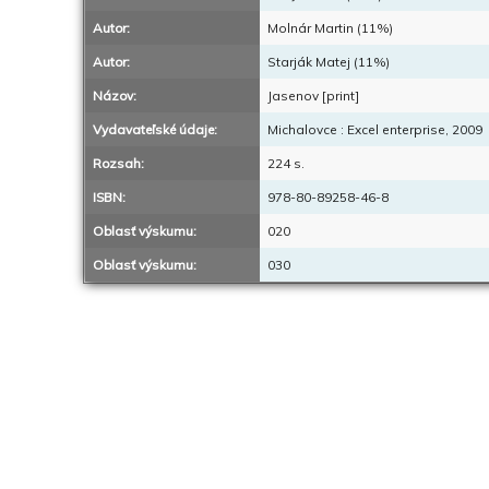
Autor:
Molnár Martin (11%)
Autor:
Starják Matej (11%)
Názov:
Jasenov [print]
Vydavateľské údaje:
Michalovce : Excel enterprise, 2009
Rozsah:
224 s.
ISBN:
978-80-89258-46-8
Oblasť výskumu:
020
Oblasť výskumu:
030