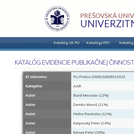
PREŠOVSKÁ UNIV
UNIVERZIT
Katalóg UK PU
Katalógy EPC
Katalóg
KATALÓG EVIDENCIE PUBLIKAČNEJ ČINNOST
ID záznamu:
PU.Prešov.2009102609310323
Kategória:
AAB
Autor:
Buraľ Miroslav (12%)
Autor:
Demko Maroš (11%)
Autor:
Hreha Rastislav (11%)
Autor:
Karpinský Peter (14%)
Autor:
Kónya Peter (30%)