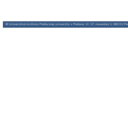
© Univerzitná knižnica Prešovskej univerzity v Prešove, Ul. 17. novembra 1, 080 01 Pr