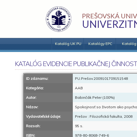
PREŠOVSKÁ UNIV
UNIVERZIT
Katalóg UK PU
Katalógy EPC
Katalóg
KATALÓG EVIDENCIE PUBLIKAČNEJ ČINNOST
ID záznamu:
PU.Prešov.2009101709151548
Kategória:
AAB
Autor:
Babinčák Peter (100%)
Názov:
Spokojnosť so životom ako psycholo
Vydavateľské údaje:
Prešov : Filozofická fakulta, 2008
Rozsah:
95 s.
ISBN:
978-80-8068-749-6