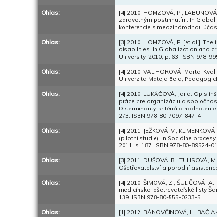
Ohlas:
[4] 2010. HOMZOVÁ, P., LABUNOVÁ, E
zdravotným postihnutím. In Globali
konferencie s medzinárodnou účasťo
Ohlas:
[3] 2010. HOMZOVÁ, P. [et al.]. The i
disabilities. In Globalization and c
University, 2010, p. 63. ISBN 978-9
Ohlas:
[4] 2010. VALIHOROVÁ, Marta. Kvalit
Univerzita Mateja Bela, Pedagogick
Ohlas:
[4] 2010. LUKÁČOVÁ, Jana. Opis inš
práce pre organizáciu a spoločnos
Determinanty, kritériá a hodnotenie 
273. ISBN 978-80-7097-847-4.
Ohlas:
[4] 2011. JEŽKOVÁ, V., KLIMENKOVÁ, 
(pilotní studie). In Sociálne proce
2011, s. 187. ISBN 978-80-89524-01
Ohlas:
[3] 2011. DUŠOVÁ, B., TULISOVÁ, M.
Ošetřovatelství a porodní asistence
Ohlas:
[4] 2010. ŠIMOVÁ, Z., ŠULIČOVÁ, A., 
medicínsko-ošetrovateľské listy Šar
139. ISBN 978-80-555-0233-5.
Ohlas:
[1] 2012. BÁNOVČINOVÁ, L., BAČIAK