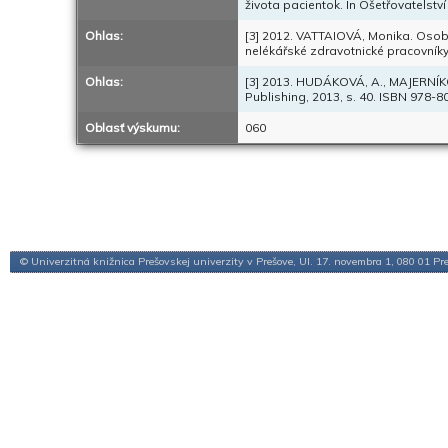
života pacientok. In Ošetřovatelství
Ohlas:
[3] 2012. VATTAIOVÁ, Monika. Osobn
nelékářské zdravotnické pracovníky, 
Ohlas:
[3] 2013. HUDÁKOVÁ, A., MAJERNÍKOVÁ
Publishing, 2013, s. 40. ISBN 978-
Oblasť výskumu:
060
© Univerzitná knižnica Prešovskej univerzity v Prešove, Ul. 17. novembra 1, 080 01 Pr