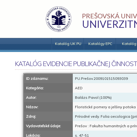
PREŠOVSKÁ UNIV
UNIVERZIT
Katalóg UK PU
Katalógy EPC
Katalóg
KATALÓG EVIDENCIE PUBLIKAČNEJ ČINNOST
ID záznamu:
PU.Prešov.2009101515093039
Kategória:
AED
Autor:
Balázs Pavol (100%)
Názov:
Floristické pomery a jelšiny potoka
Zdroj:
Prírodné vedy. Folia oecologica [pri
Vydavateľské údaje:
Prešov : Fakulta humanitných a prí
Lokácia:
s. 47-51