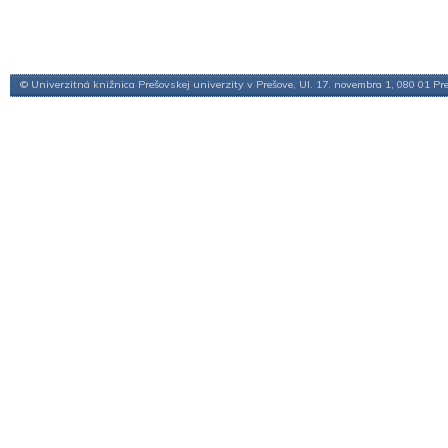
© Univerzitná knižnica Prešovskej univerzity v Prešove, Ul. 17. novembra 1, 080 01 Pr