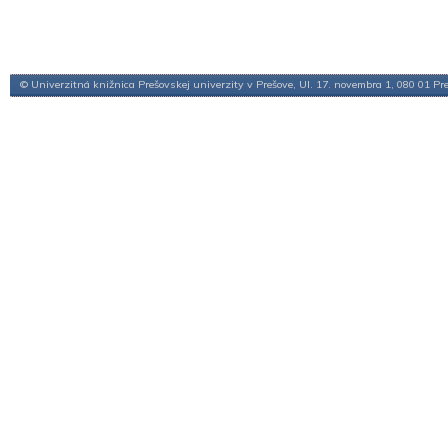
© Univerzitná knižnica Prešovskej univerzity v Prešove, Ul. 17. novembra 1, 080 01 Pr