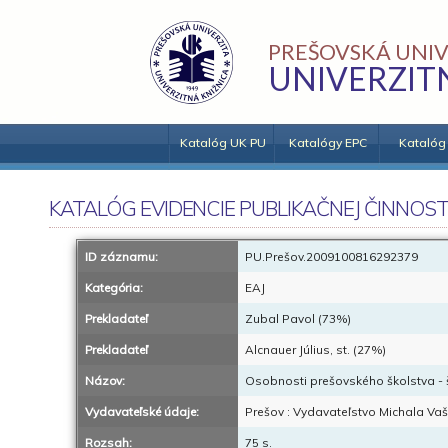
PREŠOVSKÁ UNIV
UNIVERZIT
Katalóg UK PU
Katalógy EPC
Katalóg
KATALÓG EVIDENCIE PUBLIKAČNEJ ČINNOST
ID záznamu:
PU.Prešov.2009100816292379
Kategória:
EAJ
Prekladateľ
Zubal Pavol (73%)
Prekladateľ
Alcnauer Július, st. (27%)
Názov:
Osobnosti prešovského školstva - štu
Vydavateľské údaje:
Prešov : Vydavateľstvo Michala Va
Rozsah:
75 s.