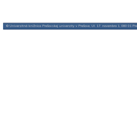
© Univerzitná knižnica Prešovskej univerzity v Prešove, Ul. 17. novembra 1, 080 01 Pr