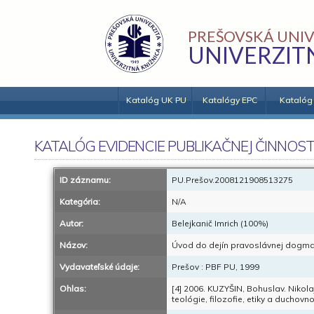
PREŠOVSKÁ UNIV
UNIVERZIT
Katalóg UK PU
Katalógy EPC
Katalóg
KATALÓG EVIDENCIE PUBLIKAČNEJ ČINNOST
ID záznamu:
PU.Prešov.2008121908513275
Kategória:
N/A
Autor:
Belejkanič Imrich (100%)
Názov:
Úvod do dejín pravoslávnej dogmat
Vydavateľské údaje:
Prešov : PBF PU, 1999
Ohlas:
[4] 2006. KUZYŠIN, Bohuslav. Nikola
teológie, filozofie, etiky a duchovn