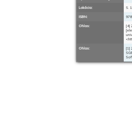
Lokácia:
S. 
ISBN:
978
Ohlas:
[4]
[el
uni
<ht
Ohlas:
[1]
SGE
Sof