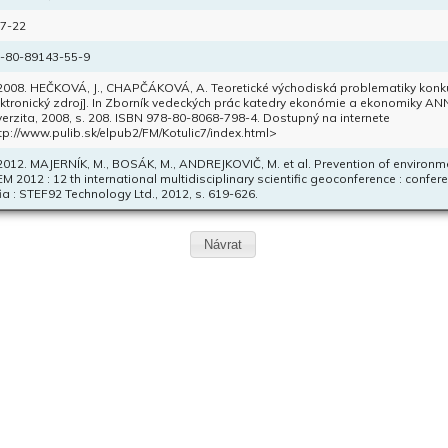
17-22
-80-89143-55-9
 2008. HEČKOVÁ, J., CHAPČÁKOVÁ, A. Teoretické východiská problematiky kon
ektronický zdroj]. In Zborník vedeckých prác katedry ekonómie a ekonomiky AN
verzita, 2008, s. 208. ISBN 978-80-8068-798-4. Dostupný na internete
tp://www.pulib.sk/elpub2/FM/Kotulic7/index.html>
 2012. MAJERNÍK, M., BOSÁK, M., ANDREJKOVIČ, M. et al. Prevention of environmen
M 2012 : 12 th international multidisciplinary scientific geoconference : confe
ia : STEF92 Technology Ltd., 2012, s. 619-626.