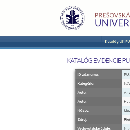
PREŠOVSKÁ
UNIVER
Katalóg UK PU
KATALÓG EVIDENCIE PU
ID záznamu:
PU.
Kategória:
N/A
Autor:
And
Autor:
Hut
Názov:
Moz
Zdroj:
Rie
Vydavateľské údaje:
Nit