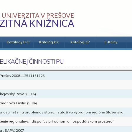
 UNIVERZITA V PREŠOVE
ZITNÁ KNIŽNICA
Katalógy EPC
Katalóg DK
Katalóg ZP
E-Knihy
BLIKAČNEJ ČINNOSTI PU
Prešov.2008112511151725
rejovský Pavol (50%)
tmanová Emília (50%)
nosti riešenia problémov starých záťaží vo vybranom regióne Slovenska
šenie regionálnych disparít v prírodnom a hospodárskom prostredí
ra : SAPV, 2007