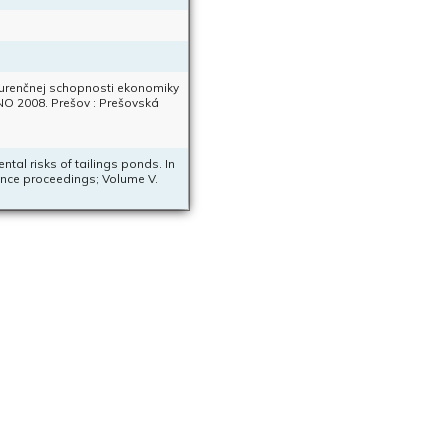
kurenčnej schopnosti ekonomiky
NO 2008. Prešov : Prešovská
tal risks of tailings ponds. In
rence proceedings; Volume V.