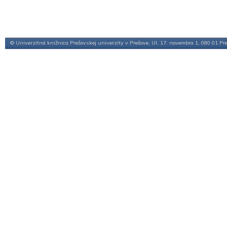
© Univerzitná knižnica Prešovskej univerzity v Prešove, Ul. 17. novembra 1, 080 01 Pr