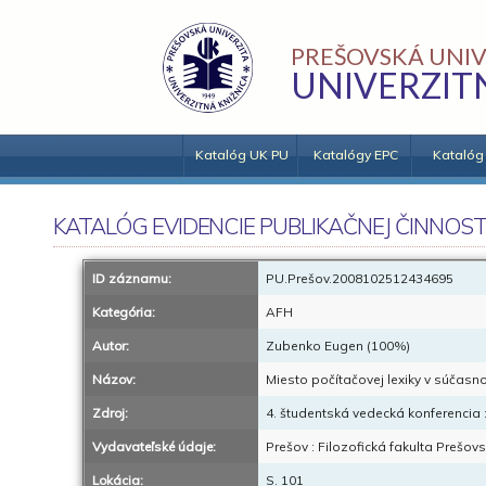
PREŠOVSKÁ UNIV
UNIVERZIT
Katalóg UK PU
Katalógy EPC
Katalóg
KATALÓG EVIDENCIE PUBLIKAČNEJ ČINNOST
ID záznamu:
PU.Prešov.2008102512434695
Kategória:
AFH
Autor:
Zubenko Eugen (100%)
Názov:
Miesto počítačovej lexiky v súčasn
Zdroj:
4. študentská vedecká konferencia 
Vydavateľské údaje:
Prešov : Filozofická fakulta Prešovs
Lokácia:
S. 101