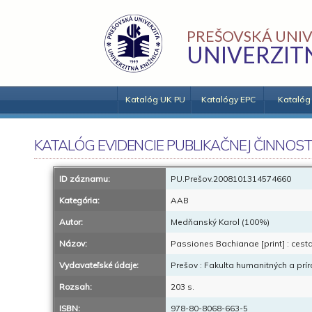
PREŠOVSKÁ UNIV
UNIVERZIT
Katalóg UK PU
Katalógy EPC
Katalóg
KATALÓG EVIDENCIE PUBLIKAČNEJ ČINNOST
ID záznamu:
PU.Prešov.2008101314574660
Kategória:
AAB
Autor:
Medňanský Karol (100%)
Názov:
Passiones Bachianae [print] : cest
Vydavateľské údaje:
Prešov : Fakulta humanitných a prí
Rozsah:
203 s.
ISBN:
978-80-8068-663-5