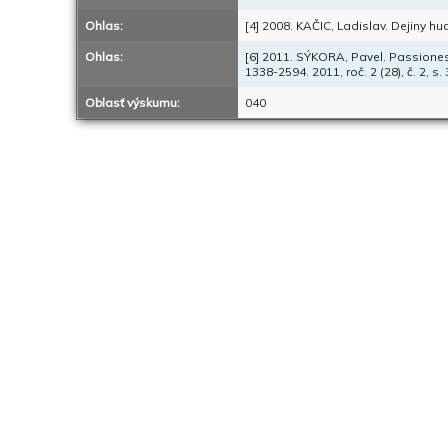
Ohlas:
[4] 2008. KAČIC, Ladislav. Dejiny hud
Ohlas:
[6] 2011. SÝKORA, Pavel. Passiones
1338-2594. 2011, roč. 2 (28), č. 2, s.
Oblasť výskumu:
040