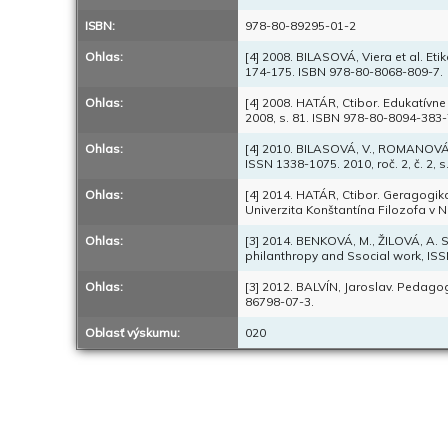
ISBN:
978-80-89295-01-2
Ohlas:
[4] 2008. BILASOVÁ, Viera et al. Etik
174-175. ISBN 978-80-8068-809-7.
Ohlas:
[4] 2008. HATÁR, Ctibor. Edukatívne 
2008, s. 81. ISBN 978-80-8094-383-
Ohlas:
[4] 2010. BILASOVÁ, V., ROMANOVÁ, 
ISSN 1338-1075. 2010, roč. 2, č. 2, s.
Ohlas:
[4] 2014. HATÁR, Ctibor. Geragogika 
Univerzita Konštantína Filozofa v N
Ohlas:
[3] 2014. BENKOVÁ, M., ŽILOVÁ, A. S
philanthropy and Ssocial work, ISSN
Ohlas:
[3] 2012. BALVÍN, Jaroslav. Pedagog
86798-07-3.
Oblasť výskumu:
020