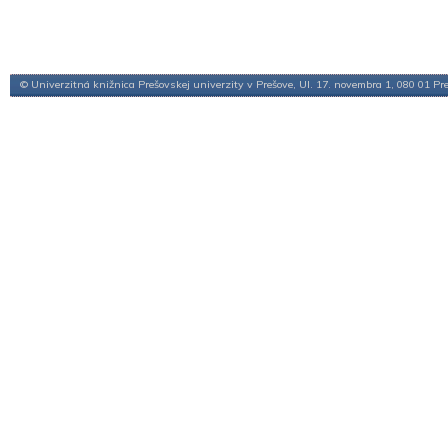
© Univerzitná knižnica Prešovskej univerzity v Prešove, Ul. 17. novembra 1, 080 01 Pr