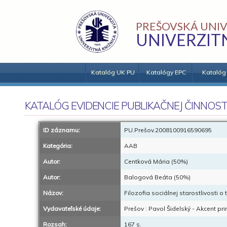
PREŠOVSKÁ UNIV
UNIVERZIT
Katalóg UK PU
Katalógy EPC
Katalóg
KATALÓG EVIDENCIE PUBLIKAČNEJ ČINNOST
ID záznamu:
PU.Prešov.2008100916590695
Kategória:
AAB
Autor:
Centková Mária (50%)
Autor:
Balogová Beáta (50%)
Názov:
Filozofia sociálnej starostlivosti o 
Vydavateľské údaje:
Prešov : Pavol Šidelský - Akcent pri
Rozsah:
167 s.