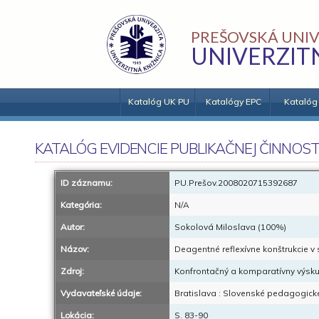
PREŠOVSKÁ UNIV
UNIVERZIT
Katalóg UK PU
Katalógy EPC
Katalóg
KATALÓG EVIDENCIE PUBLIKAČNEJ ČINNOST
ID záznamu:
PU.Prešov.2008020715392687
Kategória:
N/A
Autor:
Sokolová Miloslava (100%)
Názov:
Deagentné reflexívne konštrukcie v
Zdroj:
Konfrontačný a komparatívny výskum
Vydavateľské údaje:
Bratislava : Slovenské pedagogick
Lokácia:
S. 83-90