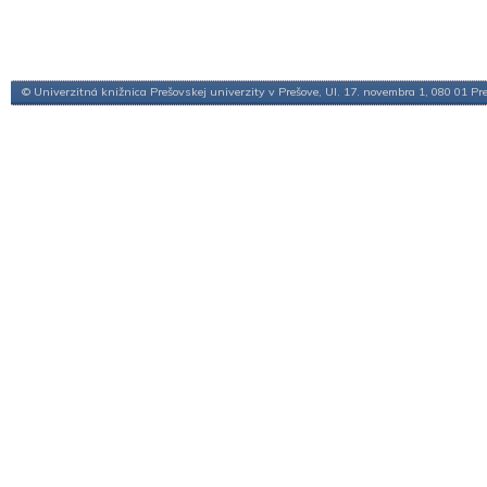
© Univerzitná knižnica Prešovskej univerzity v Prešove, Ul. 17. novembra 1, 080 01 Pr