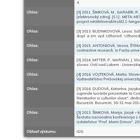
4.
Ohlas:
[3] 2011. ŠIMKOVÁ, M., GARABÍK, R.
[elektronický zdroj]. [S.l.] : META-
project.net/deliverables/d2.1-la
Ohlas:
[3] 2013. BUDNIKOVOVÁ, Lesia. Súča
dopl. a zm. vyd. Užhorod : Užhorods
Ohlas:
[3] 2015. ANTONIOVÁ, Vesna, ŠTEKAU
contrastive research. In Facta univers
Ohlas:
[3] 2016. MITTER, P., MARVAN, J. S
sloves. Ústí nad Labem : Univerzita
Ohlas:
[4] 2016. VOJTEKOVÁ, Marta. Sloven
Vydavateľstvo Prešovskej univerzity
Ohlas:
[3] 2016. DUDOVÁ, Katarína. Jazykov
cuprinde lucrärile prezentate la Conf
literaturilor si culturilor slave", d
Bucuresti. Bucuresti, 30-31 mai 2014
Ohlas:
[3] 2013. ŠIMKOVA, Marija. Jazyk – 
Šestata nacionalna konferencija s 
izdateľstvo "Prof. Marin Drinov", 2
Oblasť výskumu:
020