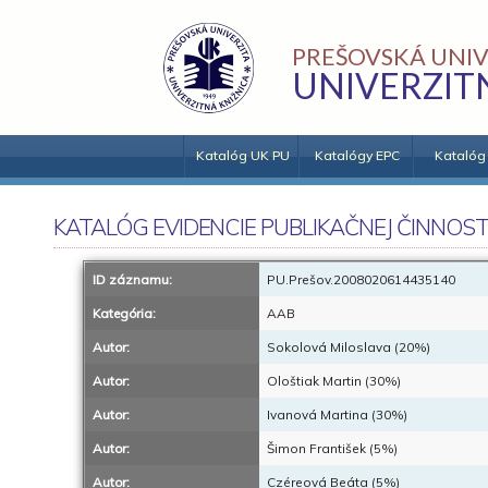
PREŠOVSKÁ UNIV
UNIVERZIT
Katalóg UK PU
Katalógy EPC
Katalóg
KATALÓG EVIDENCIE PUBLIKAČNEJ ČINNOST
ID záznamu:
PU.Prešov.2008020614435140
Kategória:
AAB
Autor:
Sokolová Miloslava (20%)
Autor:
Ološtiak Martin (30%)
Autor:
Ivanová Martina (30%)
Autor:
Šimon František (5%)
Autor:
Czéreová Beáta (5%)