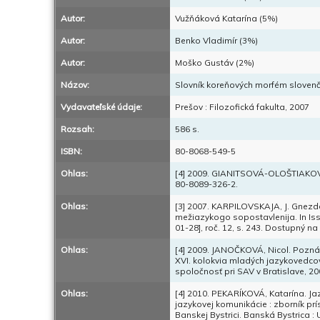
Autor:
Vužňáková Katarína (5%)
Autor:
Benko Vladimír (3%)
Autor:
Moško Gustáv (2%)
Názov:
Slovník koreňových morfém slovenči
Vydavateľské údaje:
Prešov : Filozofická fakulta, 2007
Rozsah:
586 s.
ISBN:
80-8068-549-5
Ohlas:
[4] 2009. GIANITSOVÁ-OLOŠTIAKOVÁ, L
80-8089-326-2.
Ohlas:
[3] 2007. KARPILOVSKAJA, J. Gnezda
mežiazykogo sopostavlenija. In Iss
01-28], roč. 12, s. 243. Dostupný n
Ohlas:
[4] 2009. JANOČKOVÁ, Nicol. Poznám
XVI. kolokvia mladých jazykovedcov
spoločnosť pri SAV v Bratislave, 200
Ohlas:
[4] 2010. PEKARÍKOVÁ, Katarína. J
jazykovej komunikácie : zborník prí
Banskej Bystrici. Banská Bystrica :