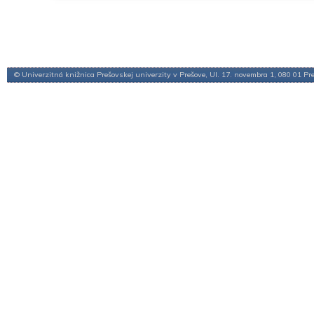
© Univerzitná knižnica Prešovskej univerzity v Prešove, Ul. 17. novembra 1, 080 01 Pr