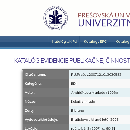
PREŠOVSKÁ UNIV
UNIVERZIT
Katalóg UK PU
Katalógy EPC
Katalóg
KATALÓG EVIDENCIE PUBLIKAČNEJ ČINNOST
ID záznamu:
PU.Prešov.2007121013030582
Kategória:
EDI
Autor:
Andričíková Markéta (100%)
Názov:
Kukučie mláďa
Zdroj:
Bibiana
Vydavateľské údaje:
Bratislava : Mladé letá, 2006
Lokácia:
roč. 14, č. 3 (2007), s. 60-61