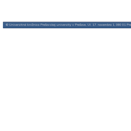
© Univerzitná knižnica Prešovskej univerzity v Prešove, Ul. 17. novembra 1, 080 01 Pr