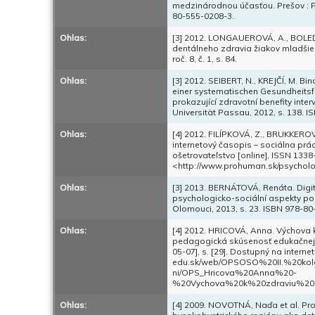
medzinárodnou účasťou. Prešov : Pr
80-555-0208-3.
Ohlas:
[3] 2012. LONGAUEROVÁ, A., BOLED
dentálneho zdravia žiakov mladšieh
roč. 8, č. 1, s. 84.
Ohlas:
[3] 2012. SEIBERT, N., KREJČÍ, M. 
einer systematischen Gesundheits
prokazující zdravotní benefity in
Universität Passau, 2012, s. 138. 
Ohlas:
[4] 2012. FILÍPKOVÁ, Z., BRUKKEROV
internetový časopis – sociálna prá
ošetrovateľstvo [online], ISSN 1338-
<http://www.prohuman.sk/psycholo
Ohlas:
[3] 2013. BERNÁTOVÁ, Renáta. Digit
psychologicko-sociální aspekty pod
Olomouci, 2013, s. 23. ISBN 978-80
Ohlas:
[4] 2012. HRICOVÁ, Anna. Výchova 
pedagogická skúsenosť edukačnej pr
05-07], s. [29]. Dostupný na interne
edu.sk/web/OPSOSO%20II.%20k
ni/OPS_Hricova%20Anna%20-
%20Vychova%20k%20zdraviu%20z
Ohlas:
[4] 2009. NOVOTNÁ, Naďa et al. P