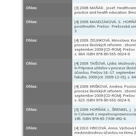
Ohlas:
[3] 2008. MAŇÁK , Josef. Healthcare
practice and health education. Brn
Ohlas:
[4] 2009. MANDZÁKOVÁ, S., HORŇÁK
postihnutím. Prešov : Prešovská un
3.
Ohlas:
[4] 2009. ZELINKOVÁ, Miroslava. Ko
procese školských reforiem : zborn
september 2009 [CD-ROM]. Prešov : 
s. 664. ISBN 978-80-555-0024-9.
Ohlas:
[4] 2009. TAIŠOVÁ, Lýdia. Možnost
In Príprava učiteľov v procese ško
účasťou, Prešov 16.-17. september
fakulta, 2009 [cit. 2009-12-01], s. 
Ohlas:
[4] 2009. KRIŠKOVÁ, Andrea. Pozícia 
procese školských reforiem : zborn
september 2009 [CD-ROM]. Prešov : 
s. 623. ISBN 978-80-555-0024-9.
Ohlas:
[3] 2009. HORŇÁK, L., ŠRENKEL, J
In Czlowiek z niepelnosprawnoscia
185. ISBN 978-83-7308-492-6.
Ohlas:
[4] 2010. HRICOVÁ, Anna. Výchova k 
medzinárodnou účasťou na tému Zdrav