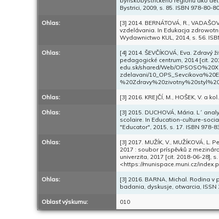
bynskobystrického regiónu ako dete
Bystrici, 2009, s. 85. ISBN 978-80-8
Ohlas:
[3] 2014. BERNÁTOVÁ, R., VADAŠOVÁ
vzdelávania. In Edukacja zdrowotn
Wydawnictwo KUL, 2014, s. 56. ISB
Ohlas:
[4] 2014. ŠEVČÍKOVÁ, Eva. Zdravý živ
pedagogické centrum, 2014 [cit. 201
edu.sk/shared/Web/OPSOSO%20
zdelavani/10_OPS_Sevcikova%20
%20Zdravy%20zivotny%20styl%20
Ohlas:
[3] 2016. KREJČÍ, M., HOŠEK, V. a k
Ohlas:
[3] 2015. DUCHOVÁ, Mária. L´ analys
scolaire. In Education-culture-soc
"Educator", 2015, s. 17. ISBN 978-
Ohlas:
[3] 2017. MUŽÍK, V., MUŽÍKOVÁ, L. P
2017 : soubor príspěvků z mezináro
univerzita, 2017 [cit. 2018-06-28],
<https://munispace.muni.cz/index.
Ohlas:
[3] 2016. BARNA, Michal. Rodina v 
badania, dyskusje, otwarcia, ISSN 2
Oblasť výskumu:
010