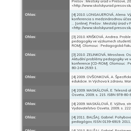
Prešov : Mestský úrad v Prešove, 201
<http://www.skolskyurad.presov.sk
Ohlas:
[4] 2010. LONGAUEROVÁ, Alena. Výc
konferencia s medzinárodnou účasť
... [online]. Prešov : Mestský úrad v
<http://www.skolskyurad.presov.sk
Ohlas:
[3] 2010. KRIŠKOVÁ, Andrea. Proble
pedagogiky ve výzkumech studentů d
ROM]. Olomouc : Pedagogická fakul
Ohlas:
[3] 2010. ZELINKOVÁ, Miroslava. Os
Aktuální problémy pedagogiky ve vý
konference [CD-ROM]. Olomouc : Pe
80-244-2593-1.
Ohlas:
[4] 2009. OVŠONKOVÁ, A. Špecifick
edukácie. In Výchova k zdraviu. Mar
Ohlas:
[4] 2009. MASKÁLOVÁ, E. Telesná akt
Osveta, 2009, s. 215. ISBN 978-80-
Ohlas:
[4] 2009. MASKÁLOVÁ, E. Výživa, str
Vydavateľstvo Osveta, 2009, s. 22
Ohlas:
[4] 2011. BALŠAJ, Gabriel. Pohybová
pedagógov, ISSN 0139-6919. 2011, ro
Ohlas:
[4] 2010. BALŠAJ, Gabriel. Postaven