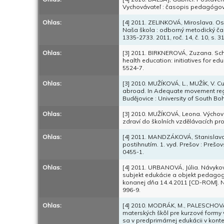
Vychovávateľ : časopis pedagógov, I
Ohlas:
[4] 2011. ZELINKOVÁ, Miroslava. Os
Naša škola : odborný metodický čas
1335-2733. 2011, roč. 14, č. 10, s. 31
Ohlas:
[3] 2011. BIRKNEROVÁ, Zuzana. Scho
health education: initiatives for e
5524-7.
Ohlas:
[3] 2010. MUŽÍKOVÁ, L., MUŽÍK, V. Cu
abroad. In Adequate movement regi
Budějovice : University of South B
Ohlas:
[3] 2010. MUŽÍKOVÁ, Leona. Výchova
zdraví do školních vzdělávacích pr
Ohlas:
[4] 2011. MANDZÁKOVÁ, Stanislava
postihnutím. 1. vyd. Prešov : Prešo
0455-1.
Ohlas:
[4] 2011. URBANOVÁ, Júlia. Návykov
subjekt edukácie a objekt pedagogi
konanej dňa 14.4.2011 [CD-ROM]. Nit
996-9.
Ohlas:
[4] 2010. MODRÁK, M., PALESCHOVÁ
materských škôl pre kurzové formy 
sa v predprimárnej edukácii v konte