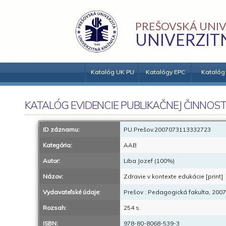
PREŠOVSKÁ UNIV
UNIVERZIT
Katalóg UK PU
Katalógy EPC
Katalóg
KATALÓG EVIDENCIE PUBLIKAČNEJ ČINNOST
ID záznamu:
PU.Prešov.2007073113332723
Kategória:
AAB
Autor:
Liba Jozef (100%)
Názov:
Zdravie v kontexte edukácie [print]
Vydavateľské údaje:
Prešov : Pedagogická fakulta, 2007
Rozsah:
254 s.
ISBN:
978-80-8068-539-3