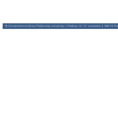
© Univerzitná knižnica Prešovskej univerzity v Prešove, Ul. 17. novembra 1, 080 01 Pr