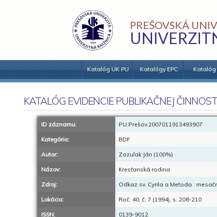
PREŠOVSKÁ UNIV
UNIVERZIT
Katalóg UK PU
Katalógy EPC
Katalóg
KATALÓG EVIDENCIE PUBLIKAČNEJ ČINNOST
ID záznamu:
PU.Prešov.2007011913493907
Kategória:
BDF
Autor:
Zozuľak Ján (100%)
Názov:
Kresťanská rodina
Zdroj:
Odkaz sv. Cyrila a Metoda : mesačn
Lokácia:
Roč. 40, č. 7 (1994), s. 208-210
ISSN:
0139-9012