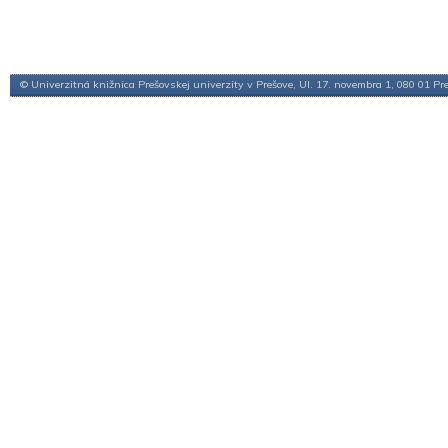
© Univerzitná knižnica Prešovskej univerzity v Prešove, Ul. 17. novembra 1, 080 01 Pr