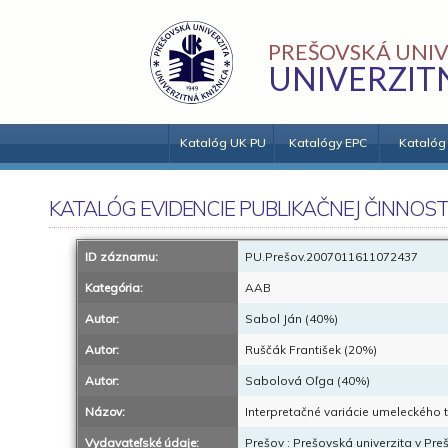
PREŠOVSKÁ UNIV
UNIVERZIT
Katalóg UK PU
Katalógy EPC
Katalóg
KATALÓG EVIDENCIE PUBLIKAČNEJ ČINNOST
ID záznamu:
PU.Prešov.2007011611072437
Kategória:
AAB
Autor:
Sabol Ján (40%)
Autor:
Ruščák František (20%)
Autor:
Sabolová Oľga (40%)
Názov:
Interpretačné variácie umeleckého 
Vydavateľské údaje:
Prešov : Prešovská univerzita v Preš