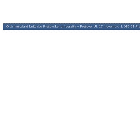
© Univerzitná knižnica Prešovskej univerzity v Prešove, Ul. 17. novembra 1, 080 01 Pr