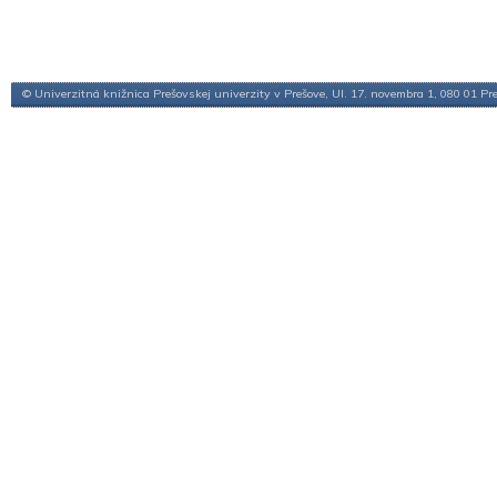
© Univerzitná knižnica Prešovskej univerzity v Prešove, Ul. 17. novembra 1, 080 01 Pr