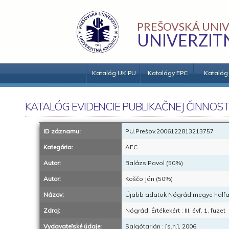
PREŠOVSKÁ UNIV
UNIVERZIT
Katalóg UK PU
Katalógy EPC
Katalóg
KATALÓG EVIDENCIE PUBLIKAČNEJ ČINNOST
ID záznamu:
PU.Prešov.2006122813213757
Kategória:
AFC
Autor:
Balázs Pavol (50%)
Autor:
Koščo Ján (50%)
Názov:
Újabb adatok Nógrád megye halfa
Zdroj:
Nógrádi Értékekért : III. évf. 1. füzet
Vydavateľské údaje:
Salgótarján : [s.n.], 2006