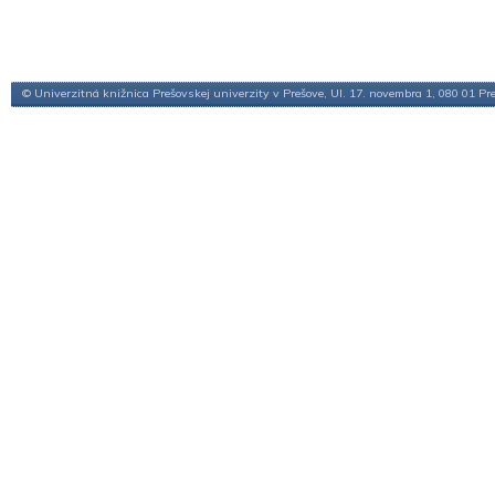
© Univerzitná knižnica Prešovskej univerzity v Prešove, Ul. 17. novembra 1, 080 01 Pr