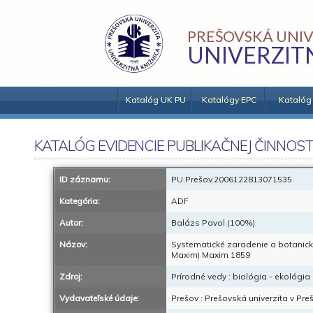
PREŠOVSKÁ UNIV
UNIVERZIT
Katalóg UK PU
Katalógy EPC
Katalóg
KATALÓG EVIDENCIE PUBLIKAČNEJ ČINNOST
ID záznamu:
PU.Prešov.2006122813071535
Kategória:
ADF
Autor:
Balázs Pavol (100%)
Názov:
Systematické zaradenie a botanická
Maxim) Maxim 1859
Zdroj:
Prírodné vedy : biológia - ekológia 
Vydavateľské údaje:
Prešov : Prešovská univerzita v Pre