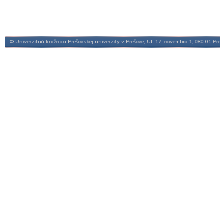
© Univerzitná knižnica Prešovskej univerzity v Prešove, Ul. 17. novembra 1, 080 01 Pr