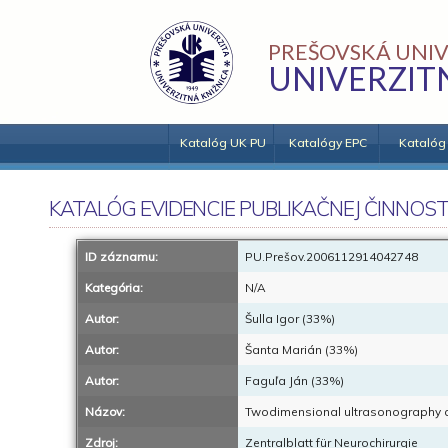
PREŠOVSKÁ UNIV
UNIVERZIT
Katalóg UK PU
Katalógy EPC
Katalóg
KATALÓG EVIDENCIE PUBLIKAČNEJ ČINNOST
ID záznamu:
PU.Prešov.2006112914042748
Kategória:
N/A
Autor:
Šulla Igor (33%)
Autor:
Šanta Marián (33%)
Autor:
Faguľa Ján (33%)
Názov:
Twodimensional ultrasonography d
Zdroj:
Zentralblatt für Neurochirurgie