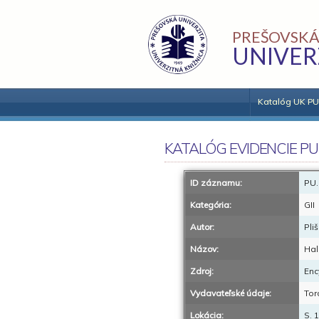
PREŠOVSKÁ
UNIVER
Katalóg UK PU
KATALÓG EVIDENCIE PU
ID záznamu:
PU.
Kategória:
GII
Autor:
Pli
Názov:
Hal
Zdroj:
Enc
Vydavateľské údaje:
Tor
Lokácia:
S. 