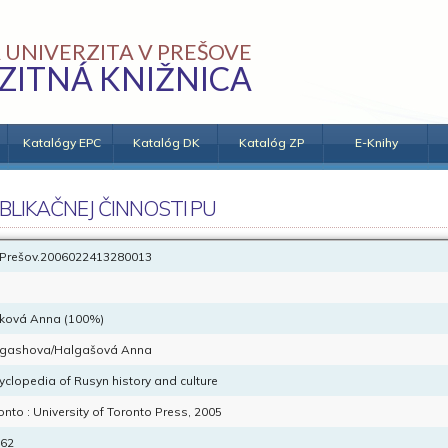
 UNIVERZITA V PREŠOVE
ZITNÁ KNIŽNICA
Katalógy EPC
Katalóg DK
Katalóg ZP
E-Knihy
BLIKAČNEJ ČINNOSTI PU
Prešov.2006022413280013
šková Anna (100%)
gashova/Halgašová Anna
yclopedia of Rusyn history and culture
onto : University of Toronto Press, 2005
162