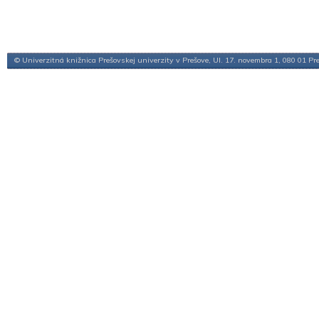
© Univerzitná knižnica Prešovskej univerzity v Prešove, Ul. 17. novembra 1, 080 01 Pr