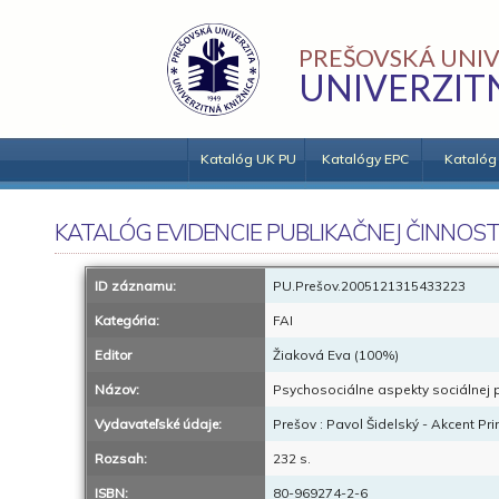
PREŠOVSKÁ UNIV
UNIVERZIT
Katalóg UK PU
Katalógy EPC
Katalóg
KATALÓG EVIDENCIE PUBLIKAČNEJ ČINNOST
ID záznamu:
PU.Prešov.2005121315433223
Kategória:
FAI
Editor
Žiaková Eva (100%)
Názov:
Psychosociálne aspekty sociálnej 
Vydavateľské údaje:
Prešov : Pavol Šidelský - Akcent Pri
Rozsah:
232 s.
ISBN:
80-969274-2-6