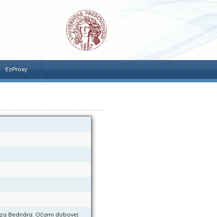
EzProxy
onza Bednára. Očami dobovej