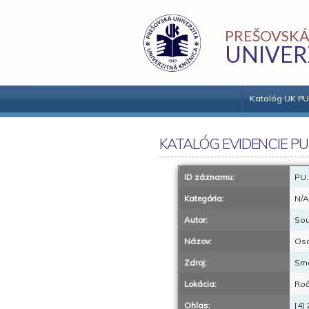
PREŠOVSKÁ
UNIVER
Katalóg UK PU
KATALÓG EVIDENCIE PU
ID záznamu:
PU.
Kategória:
N/A
Autor:
Sou
Názov:
Osa
Zdroj:
Sm
Lokácia:
Roč.
Ohlas:
[4]