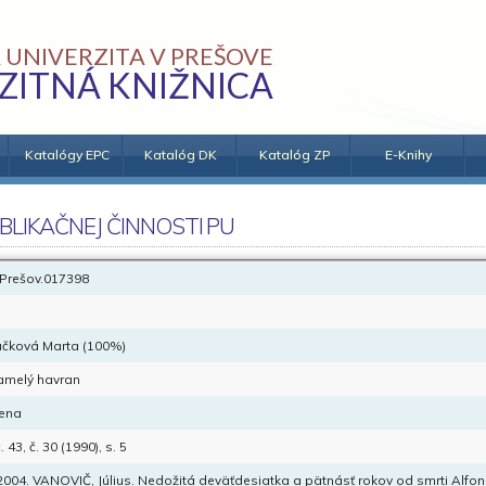
 UNIVERZITA V PREŠOVE
ZITNÁ KNIŽNICA
Katalógy EPC
Katalóg DK
Katalóg ZP
E-Knihy
BLIKAČNEJ ČINNOSTI PU
Prešov.017398
čková Marta (100%)
melý havran
ena
 43, č. 30 (1990), s. 5
 2004. VANOVIČ, Július. Nedožitá deväťdesiatka a pätnásť rokov od smrti Alf