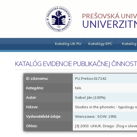
PREŠOVSKÁ UNIV
UNIVERZIT
Katalóg UK PU
Katalógy EPC
Katalóg
KATALÓG EVIDENCIE PUBLIKAČNEJ ČINNOST
ID záznamu:
PU.Prešov.017242
Kategória:
N/A
Autor:
Sabol Ján (100%)
Názov:
Studies in the phonetic - typology 
Vydavateľské údaje:
Warszawa : SOW, 1991
Ohlas:
[3] 2003. UNUK, Drago. Zlog v sloven