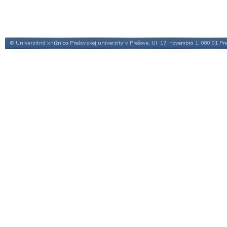
© Univerzitná knižnica Prešovskej univerzity v Prešove, Ul. 17. novembra 1, 080 01 Pr