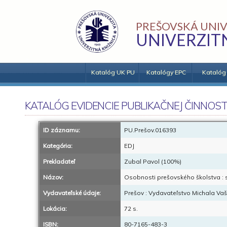
PREŠOVSKÁ UNIV
UNIVERZIT
Katalóg UK PU
Katalógy EPC
Katalóg
KATALÓG EVIDENCIE PUBLIKAČNEJ ČINNOST
ID záznamu:
PU.Prešov.016393
Kategória:
EDJ
Prekladateľ
Zubal Pavol (100%)
Názov:
Osobnosti prešovského školstva : 
Vydavateľské údaje:
Prešov : Vydavateľstvo Michala Va
Lokácia:
72 s.
ISBN:
80-7165-483-3