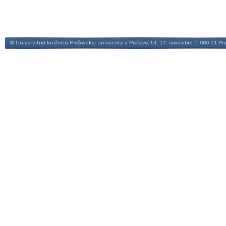
© Univerzitná knižnica Prešovskej univerzity v Prešove, Ul. 17. novembra 1, 080 01 Pr