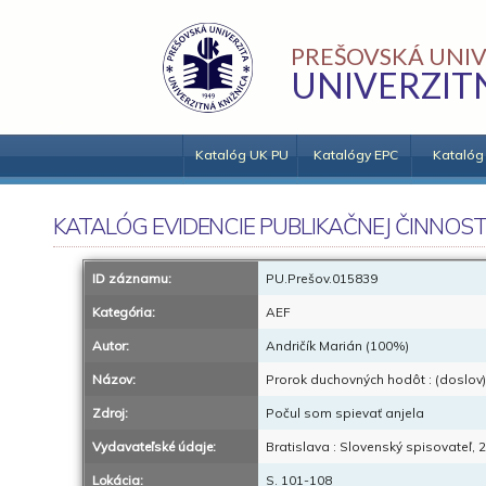
PREŠOVSKÁ UNIV
UNIVERZIT
Katalóg UK PU
Katalógy EPC
Katalóg
KATALÓG EVIDENCIE PUBLIKAČNEJ ČINNOST
ID záznamu:
PU.Prešov.015839
Kategória:
AEF
Autor:
Andričík Marián (100%)
Názov:
Prorok duchovných hodôt : (doslov)
Zdroj:
Počul som spievať anjela
Vydavateľské údaje:
Bratislava : Slovenský spisovateľ, 
Lokácia:
S. 101-108