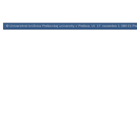
© Univerzitná knižnica Prešovskej univerzity v Prešove, Ul. 17. novembra 1, 080 01 Pr