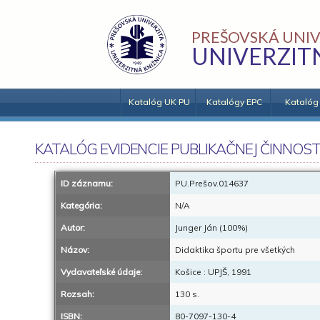
PREŠOVSKÁ UNIV
UNIVERZIT
Katalóg UK PU
Katalógy EPC
Katalóg
KATALÓG EVIDENCIE PUBLIKAČNEJ ČINNOST
ID záznamu:
PU.Prešov.014637
Kategória:
N/A
Autor:
Junger Ján (100%)
Názov:
Didaktika športu pre všetkých
Vydavateľské údaje:
Košice : UPJŠ, 1991
Rozsah:
130 s.
ISBN:
80-7097-130-4