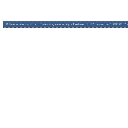
© Univerzitná knižnica Prešovskej univerzity v Prešove, Ul. 17. novembra 1, 080 01 Pr