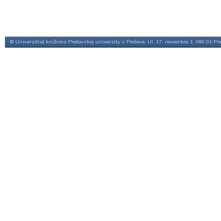
© Univerzitná knižnica Prešovskej univerzity v Prešove, Ul. 17. novembra 1, 080 01 Pr