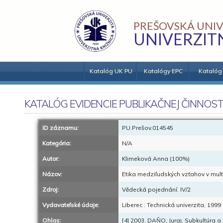
PREŠOVSKÁ UNIV
UNIVERZIT
Katalóg UK PU
Katalógy EPC
Katalóg
KATALÓG EVIDENCIE PUBLIKAČNEJ ČINNOST
ID záznamu:
PU.Prešov.014545
Kategória:
N/A
Autor:
Klimeková Anna (100%)
Názov:
Etika medziľudských vzťahov v mult
Zdroj:
Vědecká pojednání. IV/2
Vydavateľské údaje:
Liberec : Technická univerzita, 1999
Ohlas:
[4] 2003. DAŇO, Juraj. Subkultúra