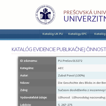
PREŠOVSKÁ UNIV
UNIVERZIT
Katalóg UK PU
Katalógy EPC
Katalóg
KATALÓG EVIDENCIE PUBLIKAČNEJ ČINNOST
ID záznamu:
PU.Prešov.013272
Kategória:
AEC
Autor:
Zubal Pavol (100%)
Názov:
Die Geschichte des Blicks in der B
Zdroj:
Sučasni doslidženňa z inozemnoji fi
Vydavateľské údaje:
Užhorod : Užhorodskyj nacionaľnyj 
Lokácia:
S. 267-275