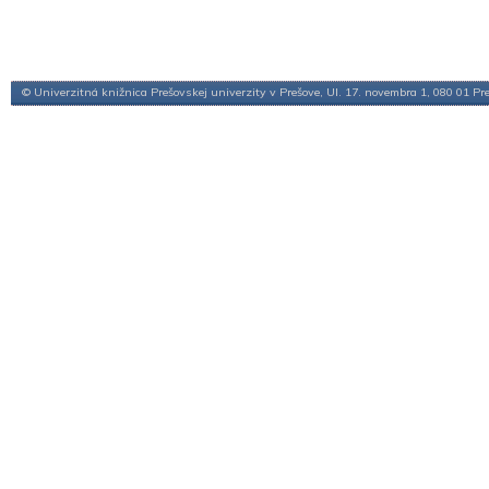
© Univerzitná knižnica Prešovskej univerzity v Prešove, Ul. 17. novembra 1, 080 01 Pr