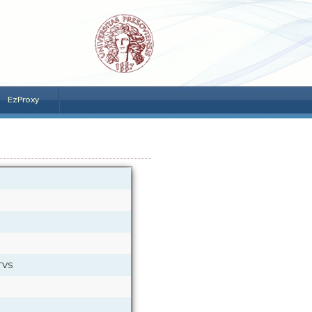
EzProxy
FTVS