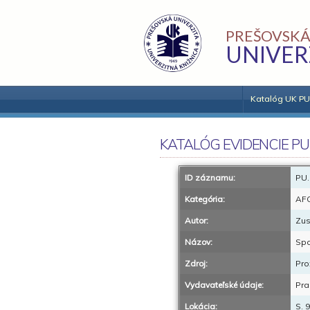
PREŠOVSKÁ
UNIVER
Katalóg UK PU
KATALÓG EVIDENCIE PU
ID záznamu:
PU.
Kategória:
AF
Autor:
Zus
Názov:
Spo
Zdroj:
Pro
Vydavateľské údaje:
Pra
Lokácia:
S. 