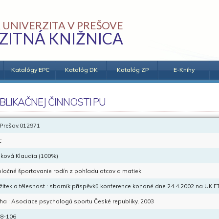
 UNIVERZITA V PREŠOVE
ZITNÁ KNIŽNICA
Katalógy EPC
Katalóg DK
Katalóg ZP
E-Knihy
BLIKAČNEJ ČINNOSTI PU
Prešov.012971
C
ková Klaudia (100%)
ločné športovanie rodín z pohľadu otcov a matiek
žitek a tělesnost : sborník příspěvků konference konané dne 24.4.2002 na UK 
ha : Asociace psychologů sportu České republiky, 2003
98-106