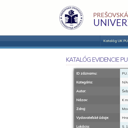
PREŠOVSKÁ
UNIVER
Katalóg UK PU
KATALÓG EVIDENCIE PU
ID záznamu:
PU.
Kategória:
N/A
Autor:
Šeb
Názov:
K m
Zdroj:
Mod
Vydavateľské údaje:
Hra
Lokácia:
S. 