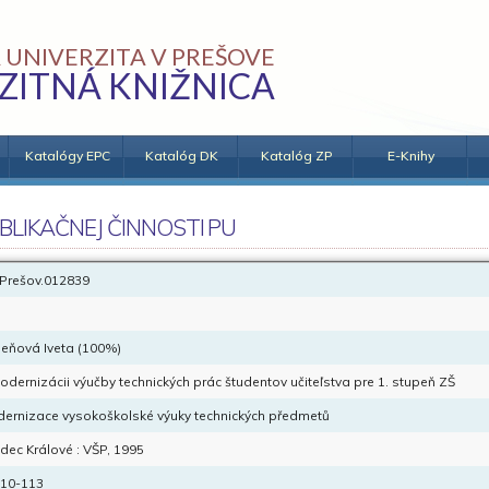
 UNIVERZITA V PREŠOVE
ZITNÁ KNIŽNICA
Katalógy EPC
Katalóg DK
Katalóg ZP
E-Knihy
BLIKAČNEJ ČINNOSTI PU
Prešov.012839
eňová Iveta (100%)
odernizácii výučby technických prác študentov učiteľstva pre 1. stupeň ZŠ
ernizace vysokoškolské výuky technických předmetů
dec Králové : VŠP, 1995
110-113