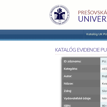
PREŠOVSKÁ
UNIVER
Katalóg UK PU
KATALÓG EVIDENCIE PU
ID záznamu:
PU.
Kategória:
AE
Autor:
Baj
Názov:
Kva
Zdroj:
Slo
Vydavateľské údaje:
Nit
ISBN:
80-