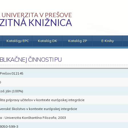
 UNIVERZITA V PREŠOVE
ZITNÁ KNIŽNICA
Katalógy EPC
Katalóg DK
Katalóg ZP
E-Knihy
BLIKAČNEJ ČINNOSTI PU
Prešov.012145
D
toš Ján (100%)
lita prípravy učiteľov v kontexte európskej integrácie
venské školstvo v kontexte európskej integrácie
ra : Univerzita Konštantína Filozofa, 2003
8050-599-3