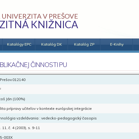
 UNIVERZITA V PREŠOVE
ZITNÁ KNIŽNICA
Katalógy EPC
Katalóg DK
Katalóg ZP
E-Knihy
BLIKAČNEJ ČINNOSTI PU
Prešov.012140
F
toš Ján (100%)
lita prípravy učiteľov v kontexte európskej integrácie
hnológia vzdelávania : vedecko-pedagogický časopis
 11, č. 4 (2003), s. 9-11
5-003X