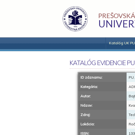
PREŠOVSKÁ
UNIVER
Katalóg UK PU
KATALÓG EVIDENCIE PU
ID záznamu:
PU.
Kategória:
AD
Autor:
Baj
Názov:
Kva
Zdroj:
Tec
Lokácia:
Roč.
ISSN:
133