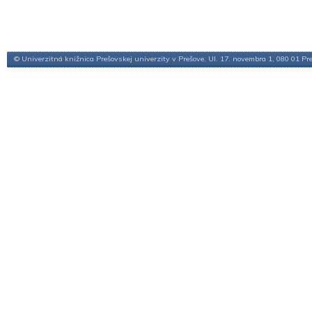
© Univerzitná knižnica Prešovskej univerzity v Prešove, Ul. 17. novembra 1, 080 01 Pr