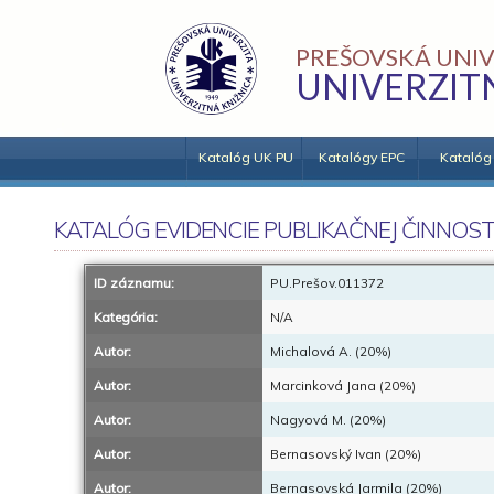
PREŠOVSKÁ UNIV
UNIVERZIT
Katalóg UK PU
Katalógy EPC
Katalóg
KATALÓG EVIDENCIE PUBLIKAČNEJ ČINNOST
ID záznamu:
PU.Prešov.011372
Kategória:
N/A
Autor:
Michalová A. (20%)
Autor:
Marcinková Jana (20%)
Autor:
Nagyová M. (20%)
Autor:
Bernasovský Ivan (20%)
Autor:
Bernasovská Jarmila (20%)