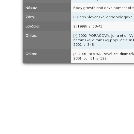
Názov:
Body growth and development of sc
Zdroj:
Bulletin Slovenskej antropologicke
Lokácia:
2 (1999), s. 38-43
Ohlas:
[4] 2002. PORÁČOVÁ, Jana et al. Vy
nerómskej a rómskej populácie. In Bi
2002, s. 348.
Ohlas:
[3] 2001. BLÁHA, Pavel. Studium těl
2001, vol. 51, s. 122.