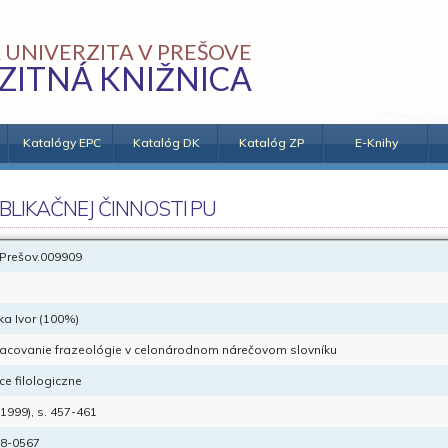
 UNIVERZITA V PREŠOVE
ZITNÁ KNIŽNICA
Katalógy EPC
Katalóg DK
Katalóg ZP
E-Knihy
BLIKAČNEJ ČINNOSTI PU
Prešov.009909
ka Ivor (100%)
acovanie frazeológie v celonárodnom nárečovom slovníku
ce filologiczne
(1999), s. 457-461
8-0567