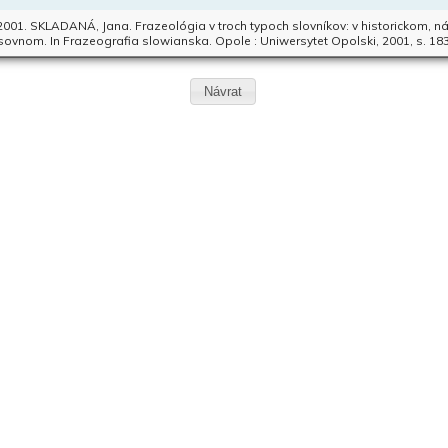
 2001. SKLADANÁ, Jana. Frazeológia v troch typoch slovníkov: v historickom,
sovnom. In Frazeografia slowianska. Opole : Uniwersytet Opolski, 2001, s. 183