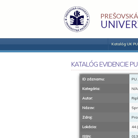
PREŠOVSKÁ
UNIVER
Katalóg UK PU
KATALÓG EVIDENCIE PU
ID záznamu:
PU.
Kategória:
N/A
Autor:
Rip
Názov:
Spr
Zdroj:
Pra
Lokácia:
44 
ISSN:
013