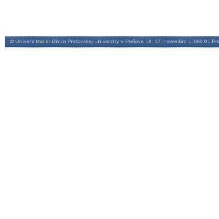
© Univerzitná knižnica Prešovskej univerzity v Prešove, Ul. 17. novembra 1, 080 01 Pr