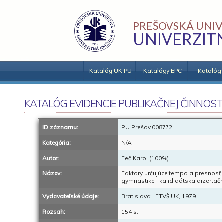
PREŠOVSKÁ UNIV
UNIVERZIT
Katalóg UK PU
Katalógy EPC
Katalóg
KATALÓG EVIDENCIE PUBLIKAČNEJ ČINNOST
ID záznamu:
PU.Prešov.008772
Kategória:
N/A
Autor:
Feč Karol (100%)
Názov:
Faktory určujúce tempo a presnosť
gymnastike : kandidátska dizertač
Vydavateľské údaje:
Bratislava : FTVŠ UK, 1979
Rozsah:
154 s.