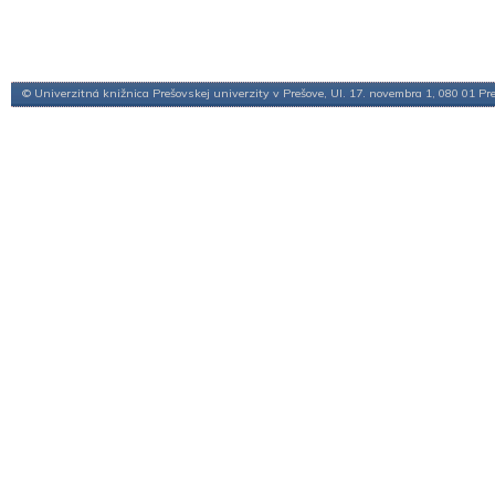
© Univerzitná knižnica Prešovskej univerzity v Prešove, Ul. 17. novembra 1, 080 01 Pr