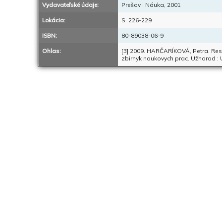
Vydavateľské údaje:
Prešov : Náuka, 2001
Lokácia:
S. 226-229
ISBN:
80-89038-06-9
Ohlas:
[3] 2009. HARČARÍKOVÁ, Petra. Resea
zbirnyk naukovych prac. Užhorod : U