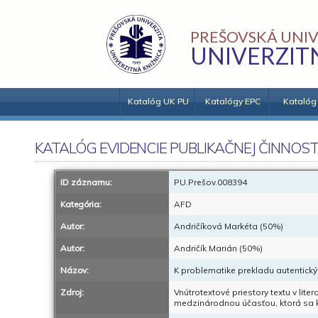
PREŠOVSKÁ UNIV
UNIVERZIT
Katalóg UK PU
Katalógy EPC
Katalóg
KATALÓG EVIDENCIE PUBLIKAČNEJ ČINNOST
ID záznamu:
PU.Prešov.008394
Kategória:
AFD
Autor:
Andričíková Markéta (50%)
Autor:
Andričík Marián (50%)
Názov:
K problematike prekladu autentický
Zdroj:
Vnútrotextové priestory textu v lite
medzinárodnou účasťou, ktorá sa k