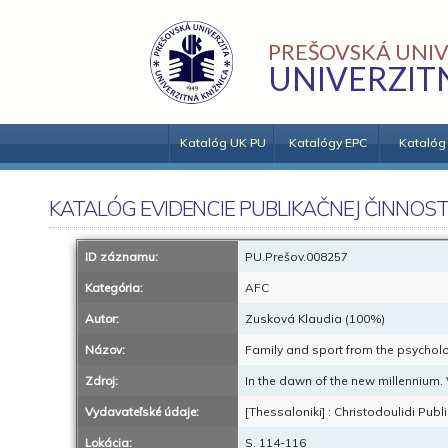
PREŠOVSKÁ UNIV
UNIVERZIT
Katalóg UK PU
Katalógy EPC
Katalóg
KATALÓG EVIDENCIE PUBLIKAČNEJ ČINNOST
ID záznamu:
PU.Prešov.008257
Kategória:
AFC
Autor:
Zusková Klaudia (100%)
Názov:
Family and sport from the psycholo
Zdroj:
In the dawn of the new millennium. V
Vydavateľské údaje:
[Thessaloniki] : Christodoulidi Publ
Lokácia:
S. 114-116