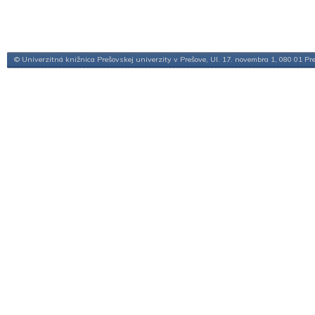
© Univerzitná knižnica Prešovskej univerzity v Prešove, Ul. 17. novembra 1, 080 01 Pr