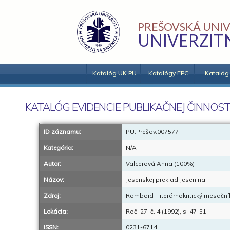
PREŠOVSKÁ UNIV
UNIVERZIT
Katalóg UK PU
Katalógy EPC
Katalóg
KATALÓG EVIDENCIE PUBLIKAČNEJ ČINNOST
ID záznamu:
PU.Prešov.007577
Kategória:
N/A
Autor:
Valcerová Anna (100%)
Názov:
Jesenskej preklad Jesenina
Zdroj:
Romboid : literárnokritický mesační
Lokácia:
Roč. 27, č. 4 (1992), s. 47-51
ISSN:
0231-6714