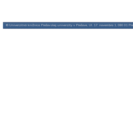
© Univerzitná knižnica Prešovskej univerzity v Prešove, Ul. 17. novembra 1, 080 01 Pr